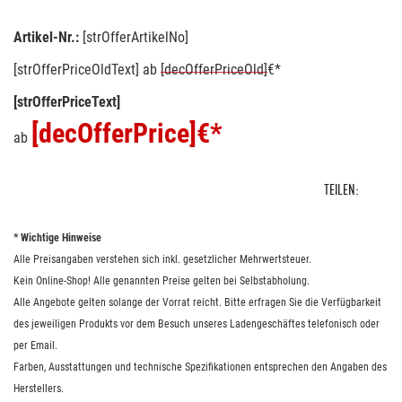
Artikel-Nr.:
[strOfferArtikelNo]
[strOfferPriceOldText]
ab
[decOfferPriceOld]
€*
[strOfferPriceText]
[decOfferPrice]
€*
ab
TEILEN:
* Wichtige Hinweise
Alle Preisangaben verstehen sich inkl. gesetzlicher Mehrwertsteuer.
Kein Online-Shop! Alle genannten Preise gelten bei Selbstabholung.
Alle Angebote gelten solange der Vorrat reicht. Bitte erfragen Sie die Verfügbarkeit
des jeweiligen Produkts vor dem Besuch unseres Ladengeschäftes telefonisch oder
per Email.
Farben, Ausstattungen und technische Spezifikationen entsprechen den Angaben des
Herstellers.