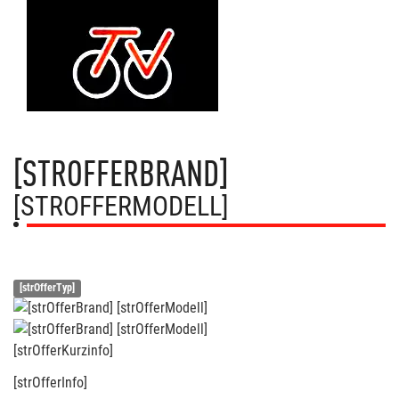
[STROFFERBRAND]
[STROFFERMODELL]
[strOfferTyp]
[strOfferKurzinfo]
[strOfferInfo]