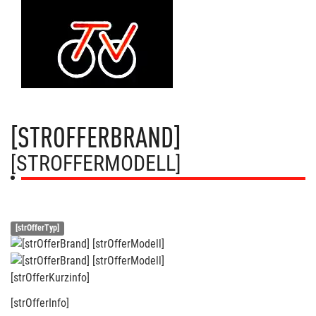
[STROFFERBRAND]
[STROFFERMODELL]
[strOfferTyp]
[strOfferKurzinfo]
[strOfferInfo]