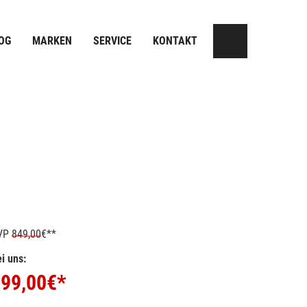
OG
MARKEN
SERVICE
KONTAKT
VP
849,00
€**
i uns:
99,00
€*