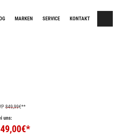
OG
MARKEN
SERVICE
KONTAKT
VP
849,99
€**
i uns:
49,00
€*