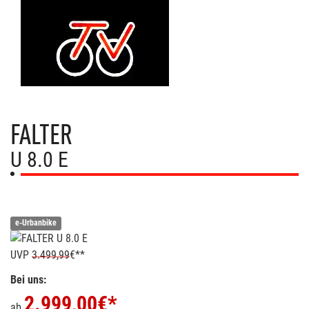
FALTER
U 8.0 E
e-Urbanbike
UVP
3.499,99
€**
Bei uns:
2.999,00
€*
ab