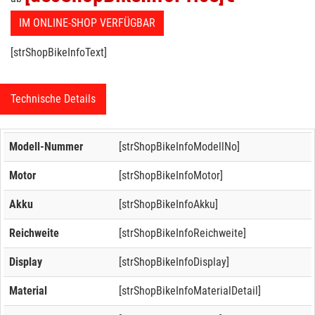
IM ONLINE-SHOP VERFÜGBAR
[strShopBikeInfoText]
Technische Details
Modell-Nummer
[strShopBikeInfoModellNo]
Motor
[strShopBikeInfoMotor]
Akku
[strShopBikeInfoAkku]
Reichweite
[strShopBikeInfoReichweite]
Display
[strShopBikeInfoDisplay]
Material
[strShopBikeInfoMaterialDetail]