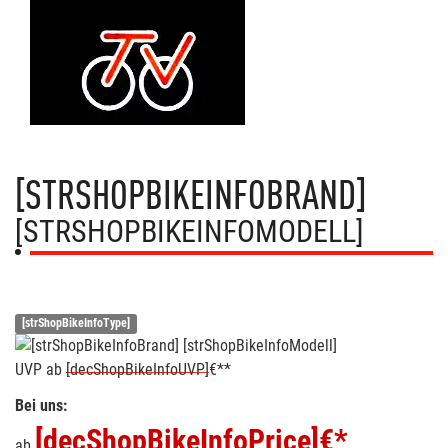
[STRSHOPBIKEINFOBRAND]
[STRSHOPBIKEINFOMODELL]
[strShopBikeInfoType]
UVP
ab
[decShopBikeInfoUVP]
€**
Bei uns:
[decShopBikeInfoPrice]
€*
ab