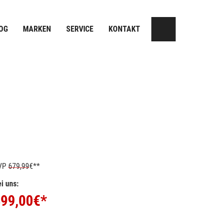
OG
MARKEN
SERVICE
KONTAKT
VP
679,99
€**
i uns:
99,00
€*