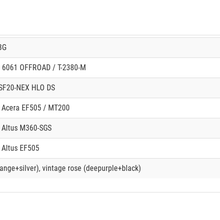
BG
y 6061 OFFROAD / T-2380-M
 SF20-NEX HLO DS
 Acera EF505 / MT200
 Altus M360-SGS
 Altus EF505
range+silver), vintage rose (deepurple+black)