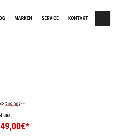
OG
MARKEN
SERVICE
KONTAKT
VP
749,00
€**
i uns:
49,00
€*