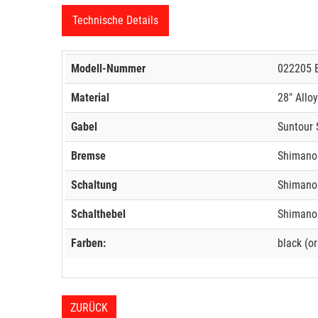
Technische Details
Modell-Nummer
022205 
Material
28" Allo
Gabel
Suntour
Bremse
Shimano
Schaltung
Shimano
Schalthebel
Shimano
Farben:
black (o
ZURÜCK