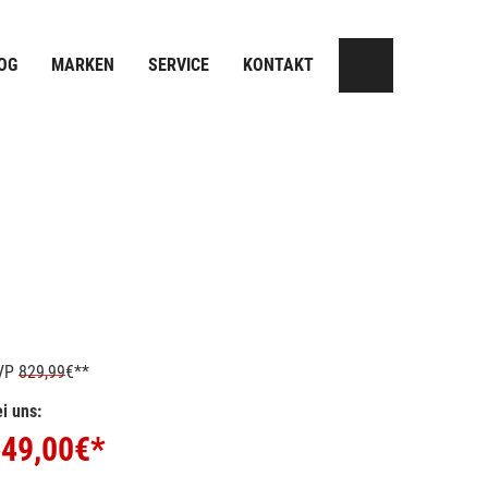
OG
MARKEN
SERVICE
KONTAKT
VP
829,99
€**
i uns:
49,00
€*