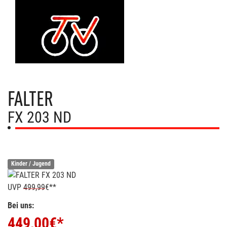
FALTER
FX 203 ND
Kinder / Jugend
UVP
499,99
€**
Bei uns:
449,00
€*