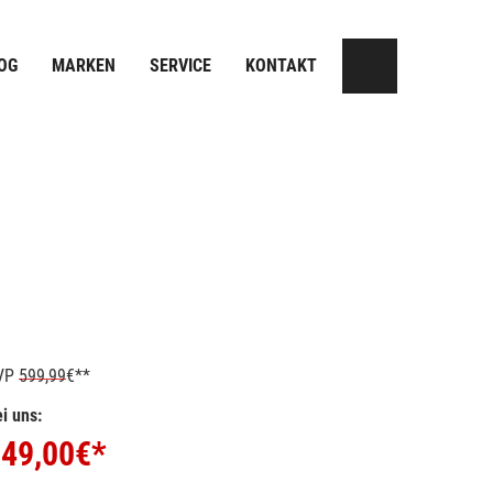
OG
MARKEN
SERVICE
KONTAKT
VP
599,99
€**
i uns:
49,00
€*