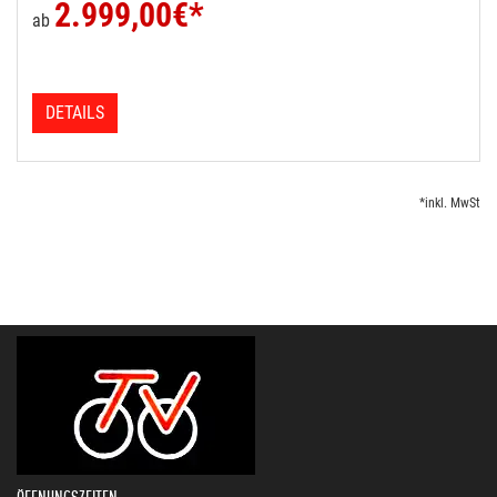
2.999,00
€*
ab
DETAILS
*inkl. MwSt